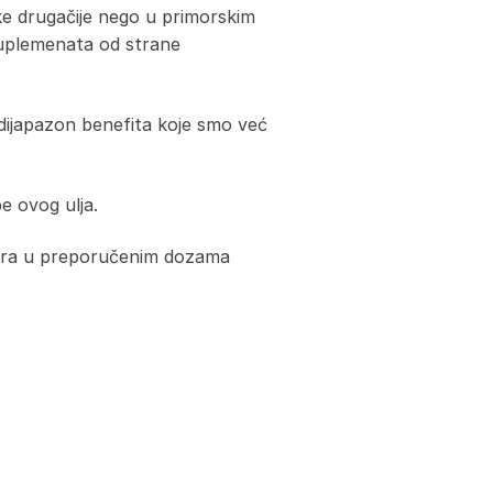
ke drugačije nego u primorskim
suplemenata od strane
k dijapazon benefita koje smo već
e ovog ulja.
alara u preporučenim dozama