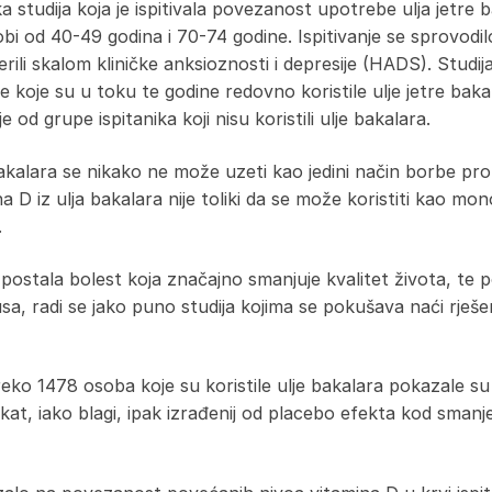
ka studija koja je ispitivala povezanost upotrebe ulja jetre b
bi od 40-49 godina i 70-74 godine. Ispitivanje se sprovodi
erili skalom kliničke anksioznosti i depresije (HADS). Studij
e koje su u toku te godine redovno koristile ulje jetre bak
 od grupe ispitanika koji nisu koristili ulje bakalara.
alara se nikako ne može uzeti kao jedini način borbe proti
a D iz ulja bakalara nije toliki da se može koristiti kao mono
.
postala bolest koja značajno smanjuje kvalitet života, te pog
usa, radi se jako puno studija kojima se pokušava naći rješ
eko 1478 osoba koje su koristile ulje bakalara pokazale su 
kat, iako blagi, ipak izrađenij od placebo efekta kod smanj