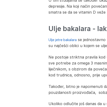
U tim studijama se također ukaz
depresije. Na koji način povećan
smatra se da se vitamin D veže 
Ulje bakalara - lak
se jednostavno u
Ulje jetre bakalara
su najčešći oblici u kojem se ul
Ne postoje striktna pravila kod 
sve potrebe za omega 3 masnim 
liječnikom, s obzirom da poveć
kod trudnica, odnosno, prije up
Također, bitno je napomenuti da
pouzdanosti proizvođača, sobzir
Ukoliko odlučite još danas da u 