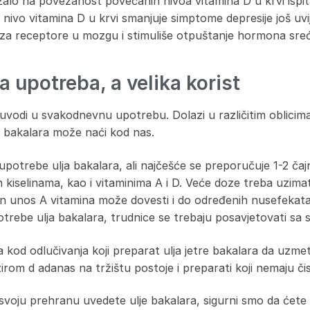
alo na povezanost povećanih nivoa vitamina D u krvi ispi
 nivo vitamina D u krvi smanjuje simptome depresije još uvij
za receptore u mozgu i stimuliše otpuštanje hormona sreć
a upotreba, a velika korist
vodi u svakodnevnu upotrebu. Dolazi u različitim oblicima, 
je bakalara može naći kod nas.
upotrebe ulja bakalara, ali najčešće se preporučuje 1-2 ča
kiselinama, kao i vitaminima A i D. Veće doze treba uzima
an unos A vitamina može dovesti i do određenih nusefekat
otrebe ulja bakalara, trudnice se trebaju posavjetovati sa 
 kod odlučivanja koji preparat ulja jetre bakalara da uzmet
om d adanas na tržištu postoje i preparati koji nemaju čis
svoju prehranu uvedete ulje bakalara, sigurni smo da ćete 