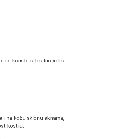
o se koriste u trudnoći ili u
uje i na kožu sklonu aknama,
st kostiju.