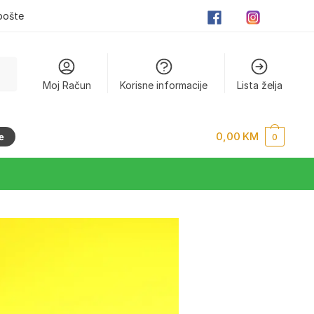
pošte
Moj Račun
Korisne informacije
Lista želja
0,00
KM
e
0