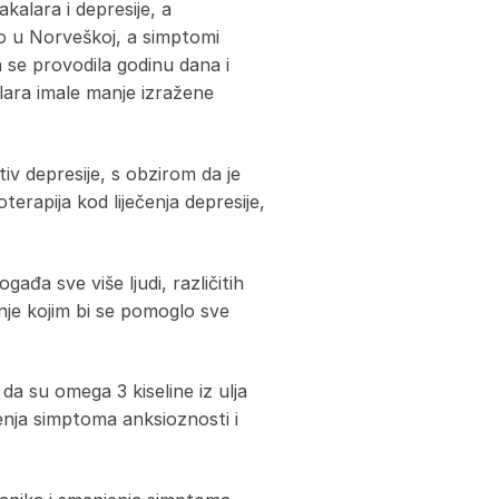
akalara i depresije, a
lo u Norveškoj, a simptomi
a se provodila godinu dana i
alara imale manje izražene
v depresije, s obzirom da je
terapija kod liječenja depresije,
ađa sve više ljudi, različitih
enje kojim bi se pomoglo sve
da su omega 3 kiseline iz ulja
enja simptoma anksioznosti i