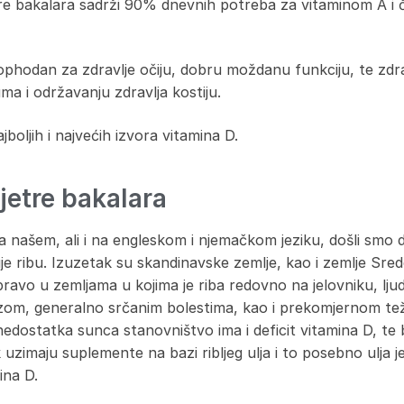
etre bakalara sadrži 90% dnevnih potreba za vitaminom A i
ophodan za zdravlje očiju, dobru moždanu funkciju, te zdr
ma i održavanju zdravlja kostiju.
jboljih i najvećih izvora vitamina D.
jetre bakalara
a našem, ali i na engleskom i njemačkom jeziku, došli smo d
e ribu. Izuzetak su skandinavske zemlje, kao i zemlje Sre
pravo u zemljama u kojima je riba redovno na jelovniku, lju
zom, generalno srčanim bolestima, kao i prekomjernom te
edostatka sunca stanovništvo ima i deficit vitamina D, te
 uzimaju suplemente na bazi ribljeg ulja i to posebno ulja 
ina D.