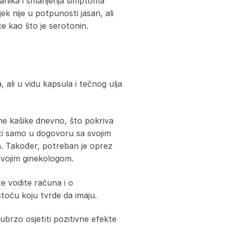
tanika i smanjenja simptoma
ek nije u potpunosti jasan, ali
e kao što je serotonin.
ali u vidu kapsula i tečnog ulja
jne kašike dnevno, što pokriva
ti samo u dogovoru sa svojim
a. Također, potreban je oprez
svojim ginekologom.
e vodite računa i o
toću koju tvrde da imaju.
ubrzo osjetiti pozitivne efekte