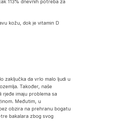
 čak 113% dnevnih potreba za
avu kožu, dok je vitamin D
o zaključka da vrlo malo ljudi u
dozemlja. Također, naše
di rjeđe imaju problema sa
žinom. Međutim, u
 bez obzira na prehranu bogatu
jetre bakalara zbog svog