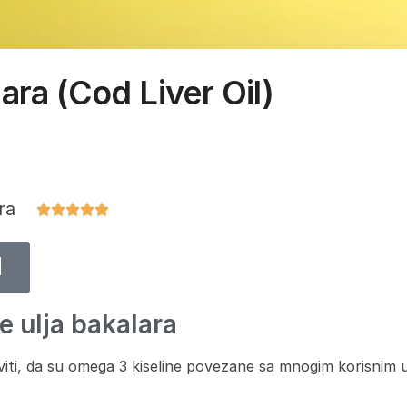
ara (Cod Liver Oil)
ara





H
e ulja bakalara
iti, da su omega 3 kiseline povezane sa mnogim korisnim u