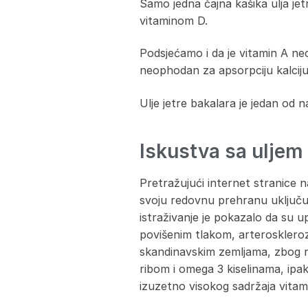
Samo jedna čajna kašika ulja j
vitaminom D.
Podsjećamo i da je vitamin A ne
neophodan za apsorpciju kalciju
Ulje jetre bakalara je jedan od na
Iskustva sa uljem 
Pretražujući internet stranice n
svoju redovnu prehranu uključuj
istraživanje je pokazalo da su u
povišenim tlakom, arterosklero
skandinavskim zemljama, zbog n
ribom i omega 3 kiselinama, ipak
izuzetno visokog sadržaja vitam