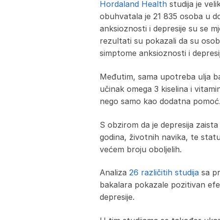
Hordaland Health
studija je veli
obuhvatala je 21 835 osoba u do
anksioznosti i depresije su se mj
rezultati su pokazali da su osob
simptome anksioznosti i depresije
Međutim, sama upotreba ulja bak
učinak omega 3 kiselina i vitamin
nego samo kao dodatna pomoć
S obzirom da je depresija zaista 
godina, životnih navika, te stat
većem broju oboljelih.
Analiza
26 različitih studija
sa pr
bakalara pokazale pozitivan efe
depresije.