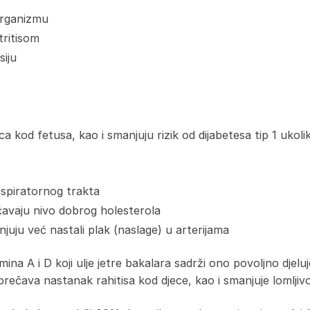
organizmu
tritisom
siju
 kod fetusa, kao i smanjuju rizik od dijabetesa tip 1 ukolik
espiratornog trakta
ećavaju nivo dobrog holesterola
uju već nastali plak (naslage) u arterijama
mina A i D koji ulje jetre bakalara sadrži ono povoljno djel
rečava nastanak rahitisa kod djece, kao i smanjuje lomljivo