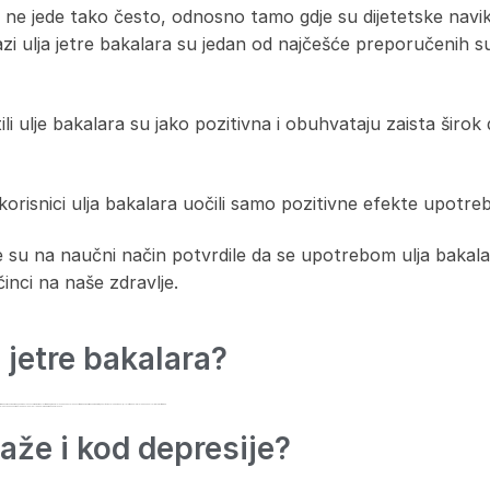
a ne jede tako često, odnosno tamo gdje su dijetetske navi
zi ulja jetre bakalara su jedan od najčešće preporučenih 
tili ulje bakalara su jako pozitivna i obuhvataju zaista širo
 korisnici ulja bakalara uočili samo pozitivne efekte upotreb
oje su na naučni način potvrdile da se upotrebom ulja bak
inci na naše zdravlje.
e jetre bakalara?
da u zimskom periodu, zbog manjka sunca imamo i manje vitamina D, preporučuje se da se poveća unos vitamina D kroz prirodne preparate, a kao što smo već napomenuli, ulje jetre bakalara je jedan od najvećih izvora vitamina D.
anja zglobova nakon uzimanja kapsula od 1g ulja bakalara u periodu od 3 mjeseca.
aže i kod depresije?