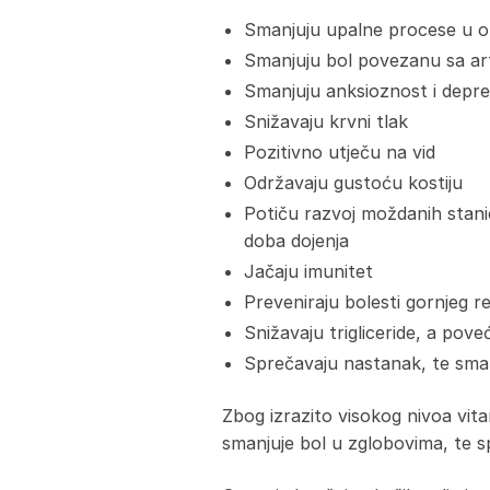
Smanjuju upalne procese u 
Smanjuju bol povezanu sa ar
Smanjuju anksioznost i depre
Snižavaju krvni tlak
Pozitivno utječu na vid
Održavaju gustoću kostiju
Potiču razvoj moždanih stanica
doba dojenja
Jačaju imunitet
Preveniraju bolesti gornjeg r
Snižavaju trigliceride, a pov
Sprečavaju nastanak, te smanj
Zbog izrazito visokog nivoa vita
smanjuje bol u zglobovima, te sp