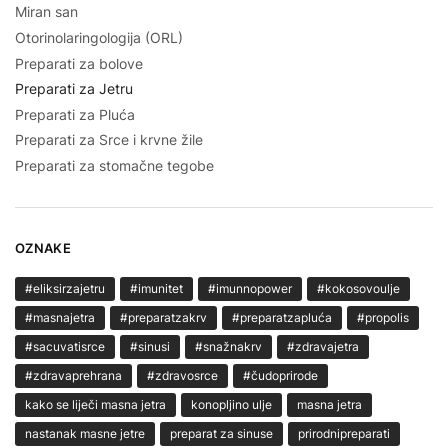
Miran san
Otorinolaringologija (ORL)
Preparati za bolove
Preparati za Jetru
Preparati za Pluća
Preparati za Srce i krvne žile
Preparati za stomačne tegobe
OZNAKE
#eliksirzajetru
#imunitet
#imunnopower
#kokosovoulje
#masnajetra
#preparatzakrv
#preparatzapluća
#propolis
#sacuvatisrce
#sinusi
#snažnakrv
#zdravajetra
#zdravaprehrana
#zdravosrce
#čudoprirode
kako se liječi masna jetra
konopljino ulje
masna jetra
nastanak masne jetre
preparat za sinuse
prirodnipreparati