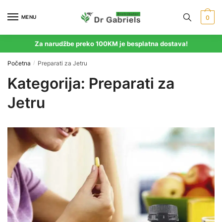
Skip
Skip
to
to
MENU
0
navigation
content
Za narudžbe preko 100KM je besplatna dostava!
Početna
Preparati za Jetru
/
Kategorija:
Preparati za
Jetru