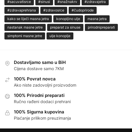
#sacuvatisrce
#sinusi
#snažnakrv
#zdravajetra
#zdravaprehrana
#zdravosrce
#čudoprirode
kako se liječi masna jetra
konopljino ulje
masna jetra
nastanak masne jetre
preparat za sinuse
prirodnipreparati
simptomi masne jetre
ulje konoplje
Dostavljamo samo u BiH
Cijena dostave samo 7KM
100% Povrat novca
Ako niste zadovoljni proizvodom
100% Prirodni preparati
Ručno rađeni dodaci prehrani
100% Sigurna kupovina
Plaćanje prilikom preuzimanja