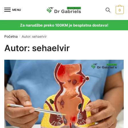
Skip
Skip
to
to
MENU
0
navigation
content
Za narudžbe preko 100KM je besplatna dostava!
Početna
Autor: sehaelvir
/
Autor:
sehaelvir