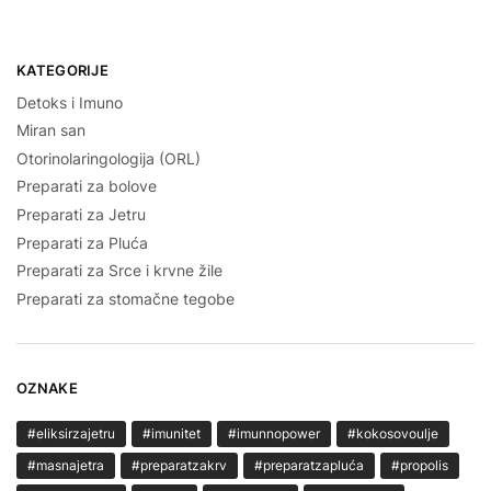
pagination
KATEGORIJE
Detoks i Imuno
Miran san
Otorinolaringologija (ORL)
Preparati za bolove
Preparati za Jetru
Preparati za Pluća
Preparati za Srce i krvne žile
Preparati za stomačne tegobe
OZNAKE
#eliksirzajetru
#imunitet
#imunnopower
#kokosovoulje
#masnajetra
#preparatzakrv
#preparatzapluća
#propolis