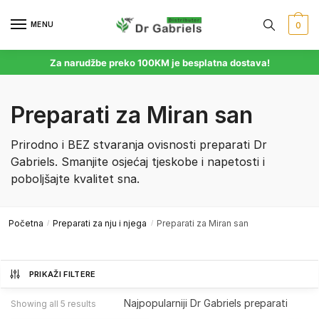
MENU
0
Za narudžbe preko 100KM je besplatna dostava!
Preparati za Miran san
Prirodno i BEZ stvaranja ovisnosti preparati Dr
Gabriels. Smanjite osjećaj tjeskobe i napetosti i
poboljšajte kvalitet sna.
Početna
Preparati za nju i njega
Preparati za Miran san
/
/
PRIKAŽI FILTERE
Showing all 5 results