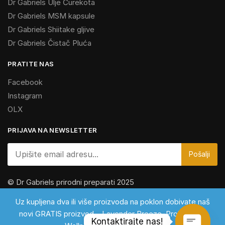
Dr Gabriels Ulje Čurekota
Dr Gabriels MSM kapsule
Dr Gabriels Shiitake gljive
Dr Gabriels Čistač Pluća
PRATITE NAS
Facebook
Instagram
OLX
PRIJAVA NA NEWSLETTER
© Dr Gabriels prirodni preparati 2025
Za vaše zdravlje, jer zdravlje je najbolja investicija
Uz kupljena dva ili više proizvoda na poklon dobivate naš
novi GRATIS proizvod – Lavender Breeze. Proizvod za
Kontaktirajte nas!