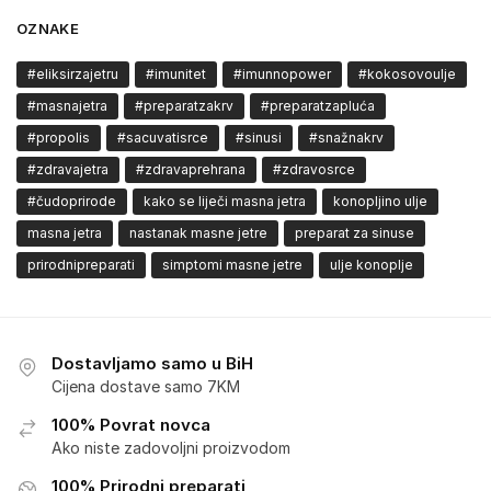
OZNAKE
#eliksirzajetru
#imunitet
#imunnopower
#kokosovoulje
#masnajetra
#preparatzakrv
#preparatzapluća
#propolis
#sacuvatisrce
#sinusi
#snažnakrv
#zdravajetra
#zdravaprehrana
#zdravosrce
#čudoprirode
kako se liječi masna jetra
konopljino ulje
masna jetra
nastanak masne jetre
preparat za sinuse
prirodnipreparati
simptomi masne jetre
ulje konoplje
Dostavljamo samo u BiH
Cijena dostave samo 7KM
100% Povrat novca
Ako niste zadovoljni proizvodom
100% Prirodni preparati