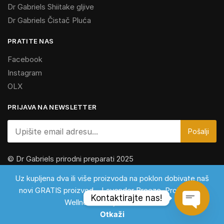
Dr Gabriels Shiitake gljive
Dr Gabriels Čistač Pluća
PRATITE NAS
Facebook
Instagram
OLX
PRIJAVA NA NEWSLETTER
© Dr Gabriels prirodni preparati 2025
Za vaše zdravlje, jer zdravlje je najbolja investicija
Uz kupljena dva ili više proizvoda na poklon dobivate naš
novi GRATIS proizvod – Lavender Breeze. Proizvod za
Kontaktirajte nas!
Wellness i osvježivač zraka!
Otkaži
Open c