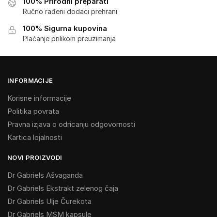
100% Prirodni preparati
Ručno rađeni dodaci prehrani
100% Sigurna kupovina
Plaćanje prilikom preuzimanja
INFORMACIJE
Korisne informacije
Politika povrata
Pravna izjava o odricanju odgovornosti
Kartica lojalnosti
NOVI PROIZVODI
Dr Gabriels Ašvaganda
Dr Gabriels Ekstrakt zelenog čaja
Dr Gabriels Ulje Čurekota
Dr Gabriels MSM kapsule