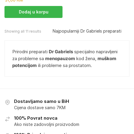
Dodaj u korpu
Showing all 11 results
Prirodni preparati
Dr Gabriels
specijalno napravljeni
za probleme sa
menopauzom
kod žena,
muškom
potencijom
ili probleme sa prostatom.
Dostavljamo samo u BiH
Cijena dostave samo 7KM
100% Povrat novca
Ako niste zadovoljni proizvodom