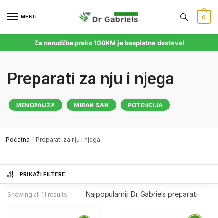
MENU
0
Za narudžbe preko 100KM je besplatna dostava!
Preparati za nju i njega
MENOPAUZA
MIRAN SAN
POTENCIJA
Početna
Preparati za nju i njega
/
PRIKAŽI FILTERE
Showing all 11 results