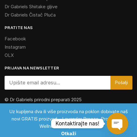
Dr Gabriels Shiitake gljive
Dr Gabriels Čistač Pluća
PRATITE NAS
Facebook
Instagram
OLX
PRIJAVA NA NEWSLETTER
© Dr Gabriels prirodni preparati 2025
Za vaše zdravlje, jer zdravlje je najbolja investicija
Uz kupljena dva ili više proizvoda na poklon dobivate naš
novi GRATIS proizvod – Lavender Breeze. Proizvod za
Kontaktirajte nas!
Wellness i osvježivač zraka!
Otkaži