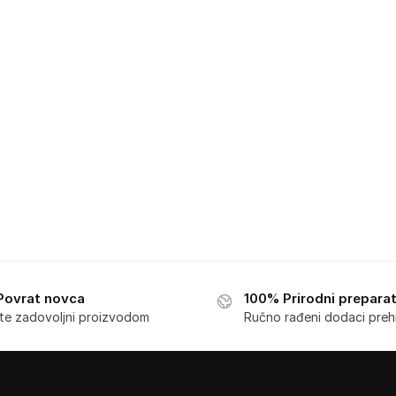
Povrat novca
100% Prirodni preparat
ste zadovoljni proizvodom
Ručno rađeni dodaci preh