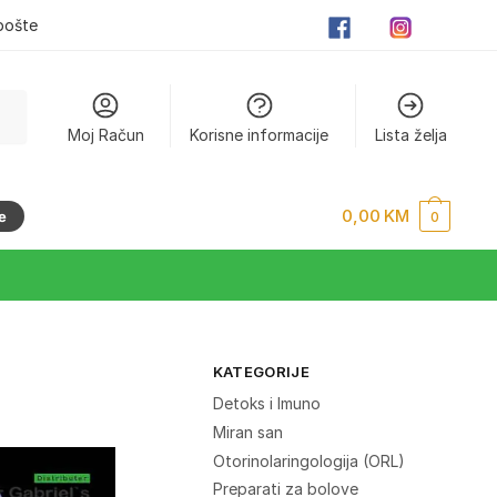
pošte
Moj Račun
Korisne informacije
Lista želja
0,00
KM
e
0
KATEGORIJE
Detoks i Imuno
Miran san
Otorinolaringologija (ORL)
Preparati za bolove