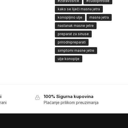
#zdravosrce
#čudoprirode
kako se liječi masna jetra
konopljino ulje
masna jetra
nastanak masne jetre
preparat za sinuse
prirodnipreparati
simptomi masne jetre
ulje konoplje
i
100% Sigurna kupovina
rani
Plaćanje prilikom preuzimanja