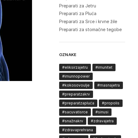
Preparati za Jetru
Preparati za Pluća
Preparati za Srce i krvne žile
Preparati za stomačne tegobe
OZNAKE
#eliksirzajetru
#imunitet
#imunnopower
#kokosovoulje
#masnajetra
#preparatzakrv
#preparatzapluća
#propolis
#sacuvatisrce
#sinusi
#snažnakrv
#zdravajetra
#zdravaprehrana