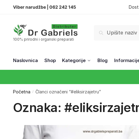
Viber narudžbe |
062 242 145
Dost
Pretraži
100% prirodni i organski preparati
Naslovnica
Shop
Kategorije
Blog
Informacij
Početna
Članci označeni “#eliksirzajetru”
/
Oznaka:
#eliksirzajet