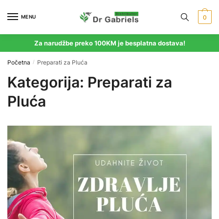
Skip
Skip
to
to
MENU
0
navigation
content
Za narudžbe preko 100KM je besplatna dostava!
Početna
Preparati za Pluća
/
Kategorija:
Preparati za
Pluća