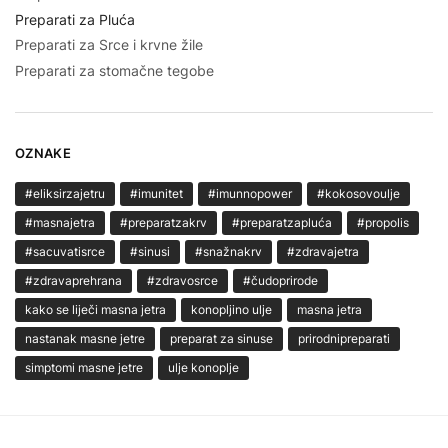
Preparati za Pluća
Preparati za Srce i krvne žile
Preparati za stomačne tegobe
OZNAKE
#eliksirzajetru
#imunitet
#imunnopower
#kokosovoulje
#masnajetra
#preparatzakrv
#preparatzapluća
#propolis
#sacuvatisrce
#sinusi
#snažnakrv
#zdravajetra
#zdravaprehrana
#zdravosrce
#čudoprirode
kako se liječi masna jetra
konopljino ulje
masna jetra
nastanak masne jetre
preparat za sinuse
prirodnipreparati
simptomi masne jetre
ulje konoplje