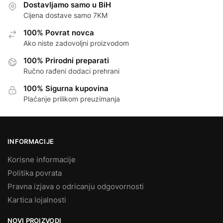
Dostavljamo samo u BiH
Cijena dostave samo 7KM
100% Povrat novca
Ako niste zadovoljni proizvodom
100% Prirodni preparati
Ručno rađeni dodaci prehrani
100% Sigurna kupovina
Plaćanje prilikom preuzimanja
INFORMACIJE
Korisne informacije
Politika povrata
Pravna izjava o odricanju odgovornosti
Kartica lojalnosti
NOVI PROIZVODI