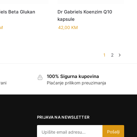
iels Beta Glukan
Dr Gabriels Koenzim Q10
kapsule
M
42,00
KM
1
2
100% Sigurna kupovina
rani
Plaćanje prilikom preuzimanja
PRIJAVA NA NEWSLETTER