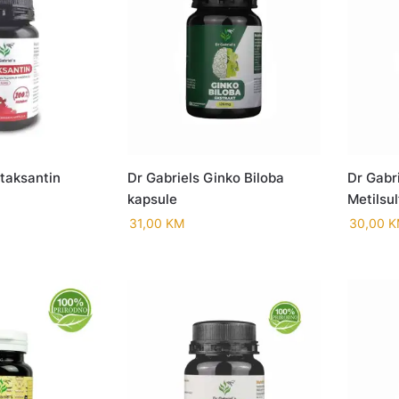
staksantin
Dr Gabriels Ginko Biloba
Dr Gabr
kapsule
Metilsu
31,00
KM
30,00
K