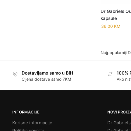
Dr Gabriels Q
kapsule
36,00
KM
Dostavljamo samo u BiH
100% 
Cijena dostave samo 7KM
Ako nis
INFORMACIJE
NOVI PROIZ
Korisne informacije
Dr Gabriel
Politika povrata
Dr Gabriels