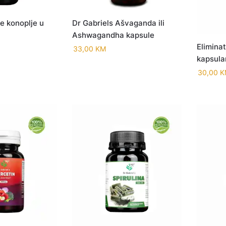
je konoplje u
Dr Gabriels Ašvaganda ili
Ashwagandha kapsule
Eliminat
33,00
KM
kapsul
30,00
K