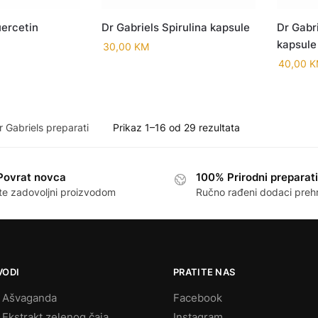
uercetin
Dr Gabriels Spirulina kapsule
Dr Gabr
kapsule
30,00
KM
40,00
K
Sorted
Prikaz 1–16 od 29 rezultata
by
popularity
Povrat novca
100% Prirodni preparati
te zadovoljni proizvodom
Ručno rađeni dodaci preh
VODI
PRATITE NAS
s Ašvaganda
Facebook
 Ekstrakt zelenog čaja
Instagram