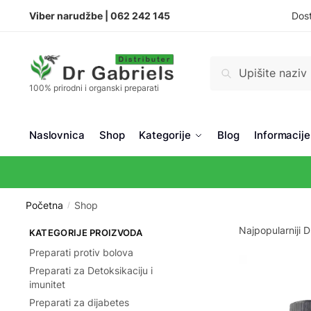
Skip
Skip
Viber narudžbe |
062 242 145
Dost
to
to
navigation
content
Pretraži:
Pretraži
100% prirodni i organski preparati
Naslovnica
Shop
Kategorije
Blog
Informacije
Početna
Shop
/
KATEGORIJE PROIZVODA
Preparati protiv bolova
Preparati za Detoksikaciju i
imunitet
Preparati za dijabetes