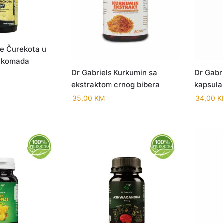
je Čurekota u
 komada
Dr Gabriels Kurkumin sa
Dr Gabri
ekstraktom crnog bibera
kapsul
35,00
KM
34,00
K