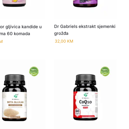
Dr Gabriels ekstrakt sjemenki
or gljivica kandide u
grožđa
ama 60 komada
32,00
KM
M