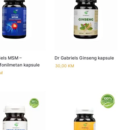
iels MSM –
Dr Gabriels Ginseng kapsule
lfonilmetan kapsule
30,00
KM
M