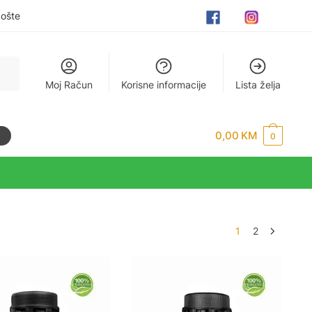
pošte
Moj Račun
Korisne informacije
Lista želja
0,00
KM
0
1
2