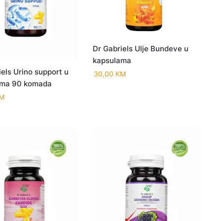
Dr Gabriels Ulje Bundeve u
kapsulama
els Urino support u
30,00
KM
ama 90 komada
M