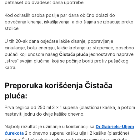
petnaset do dvadeset dana upotrebe.
Kod odraslih osoba poslije par dana obično dolazi do
povećanja kihanja, iskašljavanja, a dio šlajma se izbacuje preko
stolice.
U tih 20-ak dana osjećate lakše disanje, popravljanje
cirkulacije, bolju energiju, lakše kretanje uz stepenice, posebno
pučači koji unosom našeg
Čistača pluća
jednostavno naprave
„stres“ svojim plućima, koji se počinje boriti protiv pušačkog
katra.
Preporuka korišćenja
Čistača
pluća
:
Prva teglica od 250 ml 3 x 1 supena (plastična) kašika, a potom
nastaviti jednu do dvije kašike dnevno.
Najbolji rezultat je uzimanje u kombinaciji sa
Dr.Gabriels-Uljem
ćurekota
2 x dnevno supenu kašiku ulja i 2 kašike (plastične)
dnevno Čistača pluća, nakon potrošene dvije doze možete