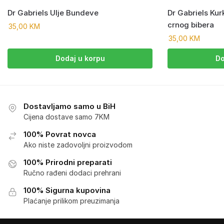
Dr Gabriels Ulje Bundeve
Dr Gabriels Ku
crnog bibera
35,00
KM
35,00
KM
Dodaj u korpu
Do
Dostavljamo samo u BiH
Cijena dostave samo 7KM
100% Povrat novca
Ako niste zadovoljni proizvodom
100% Prirodni preparati
Ručno rađeni dodaci prehrani
100% Sigurna kupovina
Plaćanje prilikom preuzimanja