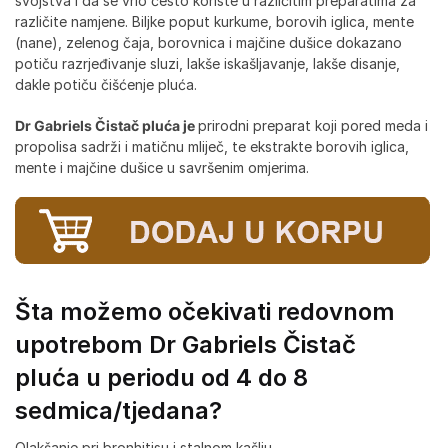
svojstva i da se vrlo često koriste u različitim preparatima za
različite namjene. Biljke poput kurkume, borovih iglica, mente
(nane), zelenog čaja, borovnica i majčine dušice dokazano
potiču razrjeđivanje sluzi, lakše iskašljavanje, lakše disanje,
dakle potiču čišćenje pluća.
Dr Gabriels Čistač pluća je
prirodni preparat koji pored meda i
propolisa sadrži i matičnu mliječ, te ekstrakte borovih iglica,
mente i majčine dušice u savršenim omjerima.
Šta možemo očekivati redovnom
upotrebom Dr Gabriels Čistač
pluća u periodu od 4 do 8
sedmica/tjedana?
Olakšanje pri bronhitisu i stalnom kašlju