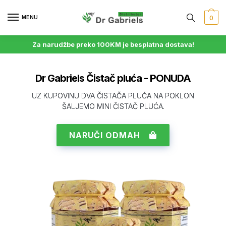
MENU
0
Za narudžbe preko 100KM je besplatna dostava!
Dr Gabriels Čistač pluća - PONUDA
UZ KUPOVINU DVA ČISTAČA PLUĆA NA POKLON
ŠALJEMO MINI ČISTAČ PLUĆA.
NARUČI ODMAH