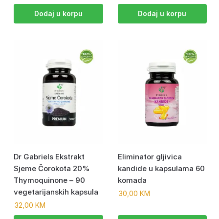
Dodaj u korpu
Dodaj u korpu
Dr Gabriels Ekstrakt
Eliminator gljivica
Sjeme Čorokota 20%
kandide u kapsulama 60
Thymoquinone – 90
komada
vegetarijanskih kapsula
30,00
KM
32,00
KM