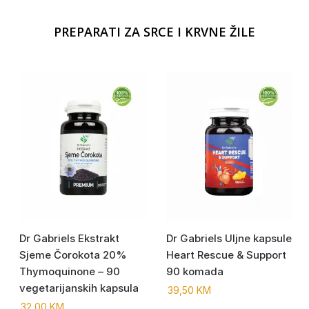
PREPARATI ZA SRCE I KRVNE ŽILE
Dr Gabriels Ekstrakt
Dr Gabriels Uljne kapsule
Sjeme Čorokota 20%
Heart Rescue & Support
Thymoquinone – 90
90 komada
vegetarijanskih kapsula
39,50
KM
32,00
KM