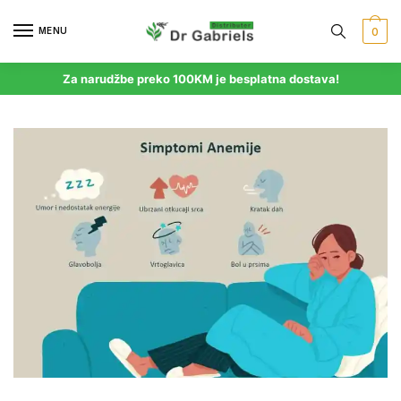
MENU
0
Za narudžbe preko 100KM je besplatna dostava!