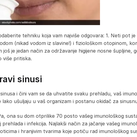
odaberite tehniku koja vam najviše odgovara: 1. Neti pot je
vodom (nikad vodom iz slavine!) i fiziološkom otopinom, kori
om još je jedan način za održavanje higijene nosne šupljine, g
više pritiska.
ravi sinusi
 sinusa i čini vam se da uhvatite svaku prehladu, vaš imuno
 lako ušuljaju u vaš organizam i postanu okidač za sinusnu 
? Pa, ona su dom otprilike 70 posto vašeg imunološkog susta
j prehlada i infekcija. Najlakši način za jačanje vašeg imun
oticima i hranjivim tvarima koje potiču rad imunološkog su