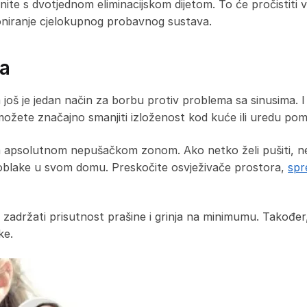
nite s dvotjednom eliminacijskom dijetom. To će pročistiti va
oniranje cjelokupnog probavnog sustava.
sa
ma još je jedan način za borbu protiv problema sa sinusim
možete značajno smanjiti izloženost kod kuće ili uredu pom
 apsolutnom nepušačkom zonom. Ako netko želi pušiti, neka
 oblake u svom domu. Preskočite osvježivače prostora,
spr
 zadržati prisutnost prašine i grinja na minimumu. Također, 
ke.