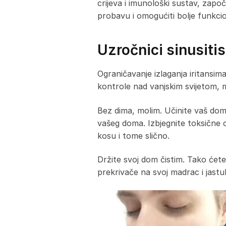
crijeva i imunološki sustav, započ
probavu i omogućiti bolje funkci
Uzročnici sinusiti
Ograničavanje izlaganja iritansi
kontrole nad vanjskim svijetom, 
Bez dima, molim. Učinite vaš dom
vašeg doma. Izbjegnite toksične
kosu i tome slično.
Držite svoj dom čistim. Tako ćete
prekrivače na svoj madrac i jastu