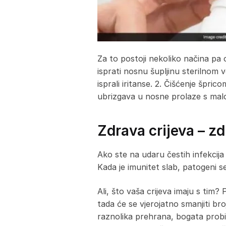
Za to postoji nekoliko načina pa 
isprati nosnu šupljinu sterilnom 
isprali iritanse. 2. Čišćenje špric
ubrizgava u nosne prolaze s malo 
Zdrava crijeva – zd
Ako ste na udaru čestih infekcija
Kada je imunitet slab, patogeni se
Ali, što vaša crijeva imaju s tim
tada će se vjerojatno smanjiti bro
raznolika prehrana, bogata probi