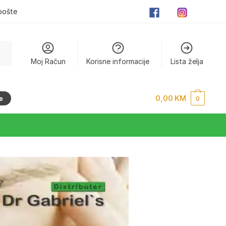
pošte
Moj Račun
Korisne informacije
Lista želja
0,00
KM
e
0