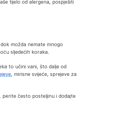
še tijelo od alergena, pospješiti
a. I dok možda nemate mnogo
oću sljedećih koraka.
 to učini vani, što dalje od
ejeve
, mirisne svijeće, sprejeve za
perite često posteljinu i dodajte