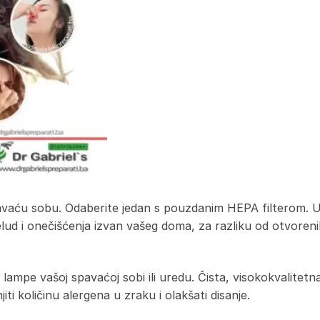
avaću sobu. Odaberite jedan s pouzdanim HEPA filterom. Uk
pelud i onečišćenja izvan vašeg doma, za razliku od otvore
ampe vašoj spavaćoj sobi ili uredu. Čista, visokokvalitetna 
ti količinu alergena u zraku i olakšati disanje.