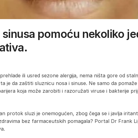
u sinusa pomoću nekoliko je
ativa.
ehlade ili usred sezone alergija, nema ništa gore od stalno
a je da zaštiti sluznicu nosa i sinuse. Ne samo da pomaže 
barijera koja može zarobiti i razoružati viruse i bakterije p
an protok sluzi je onemogućen, zbog čega se i javlja iritan
e zdravima bez farmaceutskih pomagala? Portal Dr Frank Li
va.