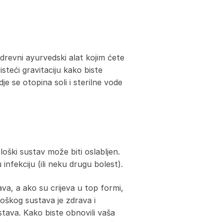
 drevni ayurvedski alat kojim ćete
steći gravitaciju kako biste
dje se otopina soli i sterilne vode
loški sustav može biti oslabljen.
infekciju (ili neku drugu bolest).
va, a ako su crijeva u top formi,
ološkog sustava je zdrava i
stava. Kako biste obnovili vaša