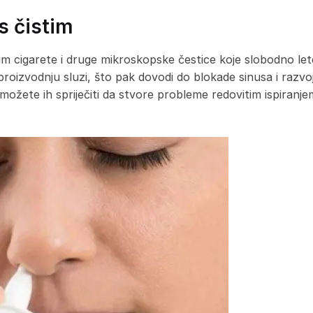
s čistim
e, dim cigarete i druge mikroskopske čestice koje slobodno l
i proizvodnju sluzi, što pak dovodi do blokade sinusa i razvo
možete ih spriječiti da stvore probleme redovitim ispiranjem