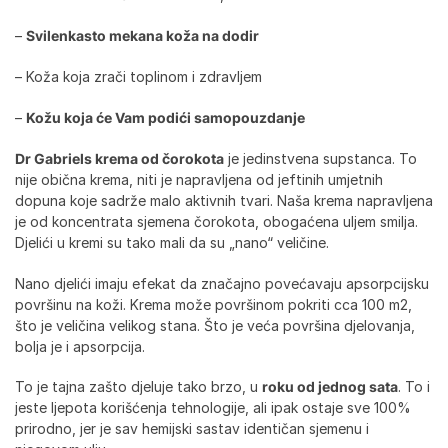
–
Svilenkasto mekana koža na dodir
– Koža koja zrači toplinom i zdravljem
–
Kožu koja će Vam podići samopouzdanje
Dr Gabriels krema od čorokota
je jedinstvena supstanca. To
nije obična krema, niti je napravljena od jeftinih umjetnih
dopuna koje sadrže malo aktivnih tvari. Naša krema napravljena
je od koncentrata sjemena čorokota, obogaćena uljem smilja.
Djelići u kremi su tako mali da su „nano“ veličine.
Nano djelići imaju efekat da značajno povećavaju apsorpcijsku
površinu na koži. Krema može površinom pokriti cca 100 m2,
što je veličina velikog stana. Što je veća površina djelovanja,
bolja je i apsorpcija.
To je tajna zašto djeluje tako brzo, u
roku od jednog sata
. To i
jeste ljepota korišćenja tehnologije, ali ipak ostaje sve 100%
prirodno, jer je sav hemijski sastav identičan sjemenu i