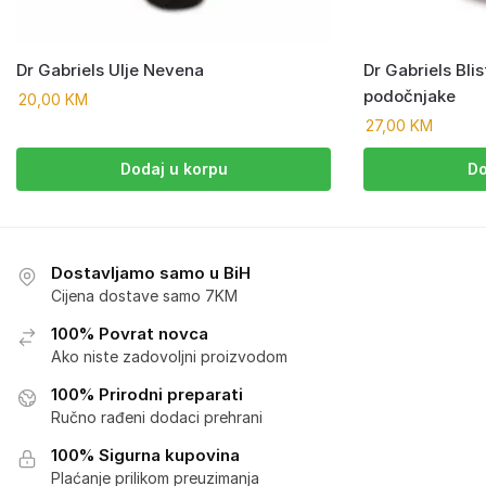
Dr Gabriels Ulje Nevena
Dr Gabriels Bli
podočnjake
20,00
KM
27,00
KM
Dodaj u korpu
Do
Dostavljamo samo u BiH
Cijena dostave samo 7KM
100% Povrat novca
Ako niste zadovoljni proizvodom
100% Prirodni preparati
Ručno rađeni dodaci prehrani
100% Sigurna kupovina
Plaćanje prilikom preuzimanja