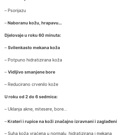
– Psorijazu
–
Naboranu kožu, hrapavu…
Djelovaje u roku 60 minuta:
–
Svilenkasto mekana koža
– Potpuno hidratizirana koža
–
Vidljivo smanjene bore
– Reducirano crvenilo kože
U roku od 2 do 6 sedmica:
– Uklanja akne, mitesere, bore…
–
Krateri i rupice na koži značajno izravnani i zaglađeni
– Suha koža vraćena u normalu, hidratizirana i mekana