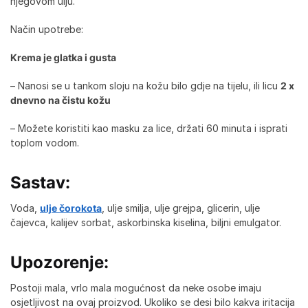
njegovom ulju.
Način upotrebe:
Krema je glatka i gusta
– Nanosi se u tankom sloju na kožu bilo gdje na tijelu, ili licu
2 x
dnevno na čistu kožu
– Možete koristiti kao masku za lice, držati 60 minuta i isprati
toplom vodom.
Sastav:
Voda,
ulje čorokota
, ulje smilja, ulje grejpa, glicerin, ulje
čajevca, kalijev sorbat, askorbinska kiselina, biljni emulgator.
Upozorenje:
Postoji mala, vrlo mala mogućnost da neke osobe imaju
osjetljivost na ovaj proizvod. Ukoliko se desi bilo kakva iritacija