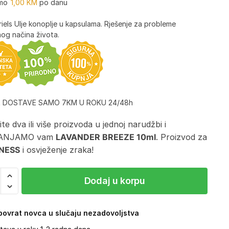
mo
1,00
KM
po danu
iels Ulje konoplje u kapsulama. Rješenje za probleme
og načina života.
A DOSTAVE SAMO 7KM U ROKU 24/48h
te dva ili više proizvoda u jednoj narudžbi i
ANJAMO vam
LAVANDER BREEZE 10ml
. Proizvod za
NESS
i osvježenje zraka!
Dodaj u korpu
ovrat novca u slučaju nezadovoljstva