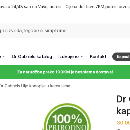
ava u 24/48 sati na Vašoj adresi – Cijena dostave 7KM putem brze 
e
Dr Gabriels katalog
Izdvojeno
Kontakt
Kapsul
Za narudžbe preko 100KM je besplatna dostava!
Dr Gabriels Ulje konoplje u kapsulama
Dr 
ka
30,0