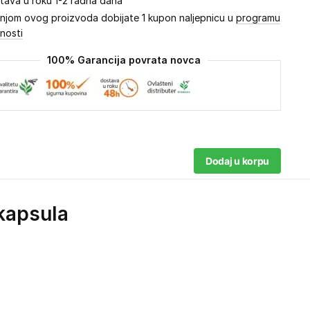
tava u roku 1-2 radna dana
njom ovog proizvoda dobijate 1 kupon naljepnicu u
programu
lnosti
100% Garancija povrata novca
Dodaj u korpu
 kapsula