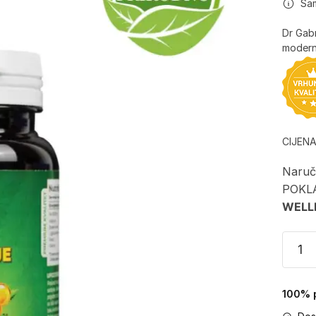
Sa
Dr Gabr
modern
CIJEN
Naruči
POKL
WELL
100% p