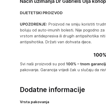
Način uzimanja Dr Gabriels Ulja kono
DIJETETSKI PROIZVOD
UPOZORENJE:
Proizvod ne smiju koristiti trudnice
boluju od auto-imunih bolesti. Nije pogodno za 
vrstom antidepresiva ili drugih antipsihotika niti
antipsihotika. Držati van dohvata djece.
100%
Svi naši proizvodi su pod
100% – tnom garanci
pakovanje. Garancija vrijedi čak u slučaju da n
Dodatne informacije
Vrsta pakovanja