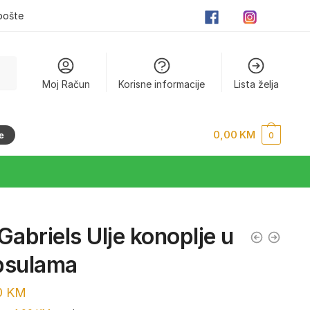
pošte
Moj Račun
Korisne informacije
Lista želja
0,00
KM
e
0
Gabriels Ulje konoplje u
psulama
0
KM