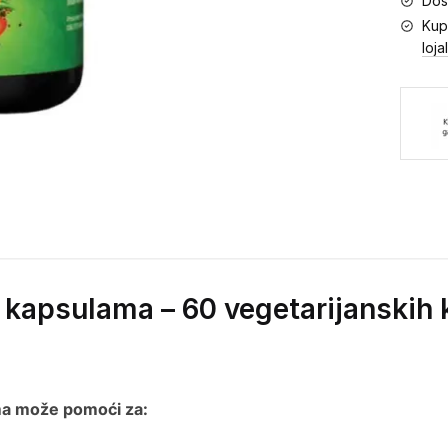
Dos
Kup
loja
u kapsulama – 60 vegetarijanskih
a može pomoći za: