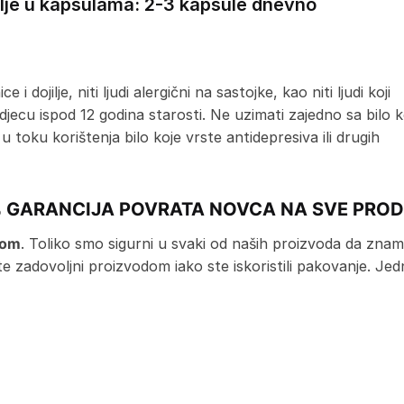
plje u kapsulama: 2-3 kapsule dnevno
 i dojilje, niti ljudi alergični na sastojke, kao niti ljudi koji
djecu ispod 12 godina starosti. Ne uzimati zajedno sa bilo 
 u toku korištenja bilo koje vrste antidepresiva ili drugih
 GARANCIJA POVRATA NOVCA NA SVE PRO
jom
. Toliko smo sigurni u svaki od naših proizvoda da znamo 
iste zadovoljni proizvodom iako ste iskoristili pakovanje. 