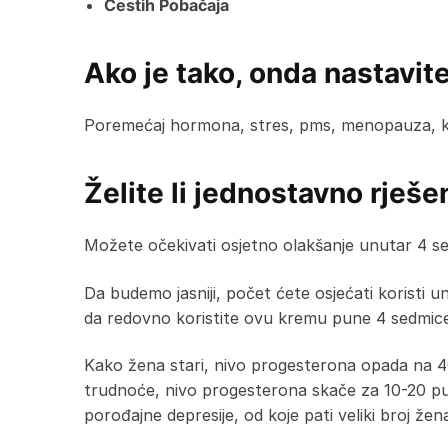
Čestih Pobačaja
Ako je tako, onda nastavite
Poremećaj hormona, stres, pms, menopauza, klim
Želite li jednostavno rješe
Možete očekivati osjetno olakšanje unutar 4 s
Da budemo jasniji, počet ćete osjećati koristi u
da redovno koristite ovu kremu pune 4 sedmice,
Kako žena stari, nivo progesterona opada na 4
trudnoće, nivo progesterona skače za 10-20 p
porođajne depresije, od koje pati veliki broj žen