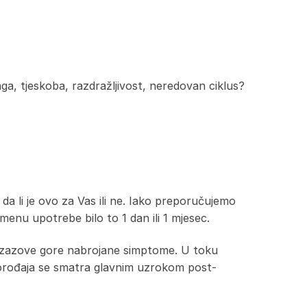
a, tjeskoba, razdražljivost, neredovan ciklus?
da li je ovo za Vas ili ne. Iako preporučujemo
nu upotrebe bilo to 1 dan ili 1 mjesec.
 izazove gore nabrojane simptome. U toku
orođaja se smatra glavnim uzrokom post-