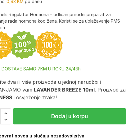
mo
0,93
KM
po danu
iels Regulator Hormona – odličan prirodni preparat za
sanje rada hormona kod žena. Koristi se za ublažavanje PMS
oma
A DOSTAVE SAMO 7KM U ROKU 24/48h
te dva ili više proizvoda u jednoj narudžbi i
ANJAMO vam
LAVANDER BREEZE 10ml
. Proizvod za
NESS
i osvježenje zraka!
Dodaj u korpu
ovrat novca u slučaju nezadovoljstva