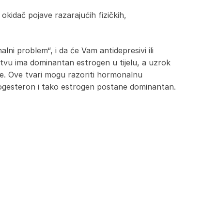
kidač pojave razarajućih fizičkih,
lni problem“, i da će Vam antidepresivi ili
štvu ima dominantan estrogen u tijelu, a uzrok
kuće. Ove tvari mogu razoriti hormonalnu
progesteron i tako estrogen postane dominantan.