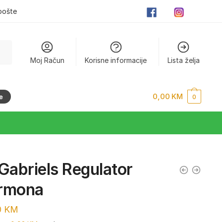
pošte
Moj Račun
Korisne informacije
Lista želja
0,00
KM
e
0
Gabriels Regulator
rmona
0
KM