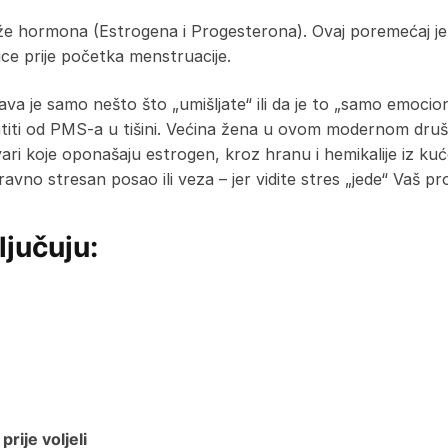
e hormona (Estrogena i Progesterona). Ovaj poremećaj je o
ce prije početka menstruacije.
a je samo nešto što „umišljate“ ili da je to „samo emociona
patiti od PMS-a u tišini. Većina žena u ovom modernom dru
 tvari koje oponašaju estrogen, kroz hranu i hemikalije iz 
avno stresan posao ili veza – jer vidite stres „jede“ Vaš 
jučuju:
rije voljeli