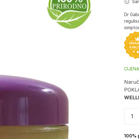
Sa
Dr Gabr
reguli
simpt
CIJEN
Naruči
POKL
WELL
100% p