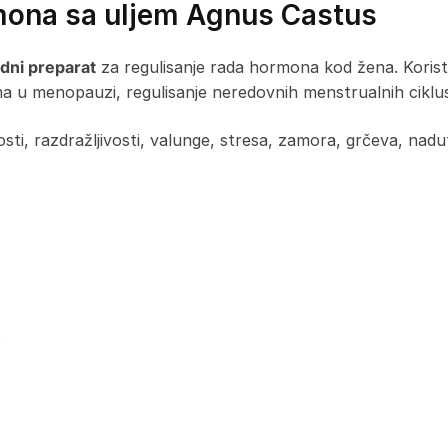
mona sa uljem Agnus Castus
odni preparat
za regulisanje rada hormona kod žena. Koristi 
u menopauzi, regulisanje neredovnih menstrualnih ciklusa
tosti, razdražljivosti, valunge, stresa, zamora, grčeva, na
)