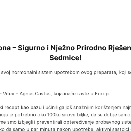
na – Sigurno i Nježno Prirodno Rješe
Sedmice!
 svoj hormonalni sistem upotrebom ovog preparata, koji se
 Vitex – Agnus Castus, koja inače raste u Europi.
i recept kao bazu i učinili ga još snažnijim korištenjem najn
iju je potrebno oko 100kg sirove biljke, da se dobije samo 
 smo izbjegli i preventirali opterećivanje probavnog siste
ko da samo u par minuta nakon upotrebe, aktivni sastojci d