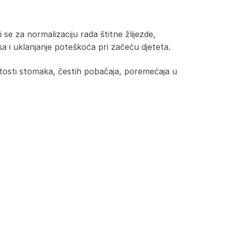
se za normalizaciju rada štitne žlijezde,
 i uklanjanje poteškoća pri začeću djeteta.
dutosti stomaka, čestih pobačaja, poremećaja u