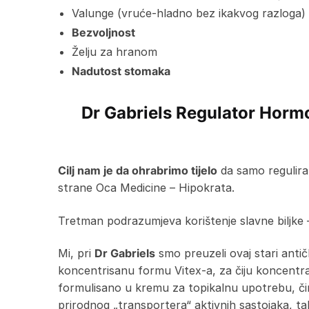
Valunge (vruće-hladno bez ikakvog razloga)
Bezvoljnost
Želju za hranom
Nadutost stomaka
Dr Gabriels Regulator Hormo
Cilj nam je da ohrabrimo tijelo
da samo regulira
strane Oca Medicine – Hipokrata.
Tretman podrazumjeva korištenje slavne biljke –
Mi, pri
Dr Gabriels
smo preuzeli ovaj stari antičk
koncentrisanu formu Vitex-a, za čiju koncentrac
formulisano u kremu za topikalnu upotrebu, čime
prirodnog „transportera“ aktivnih sastojaka, ta