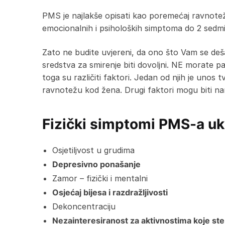
PMS je najlakše opisati kao poremećaj ravnotež
emocionalnih i psiholoških simptoma do 2 sedmi
Zato ne budite uvjereni, da ono što Vam se dešav
sredstva za smirenje biti dovoljni. NE morate 
toga su različiti faktori. Jedan od njih je unos
ravnotežu kod žena. Drugi faktori mogu biti nar
Fizički simptomi PMS-a ukl
Osjetiljvost u grudima
Depresivno ponašanje
Zamor – fizički i mentalni
Osjećaj bijesa i razdražljivosti
Dekoncentraciju
Nezainteresiranost za aktivnostima koje ste p