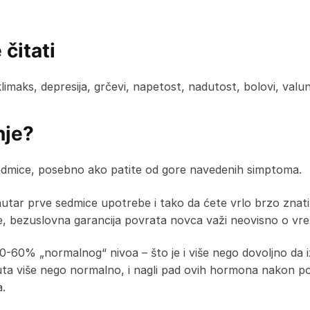
 čitati
aks, depresija, grčevi, napetost, nadutost, bolovi, valung
nje?
edmice, posebno ako patite od gore navedenih simptoma.
nutar prve sedmice upotrebe i tako da ćete vrlo brzo znati 
 bezuslovna garancija povrata novca važi neovisno o vreme
0-60% „normalnog“ nivoa – što je i više nego dovoljno da
uta više nego normalno, i nagli pad ovih hormona nakon p
a.