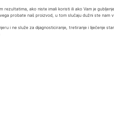
m rezultatima, ako niste imali koristi ili ako Vam je gubl
e svega probate naš proizvod, u tom slučaju dužni ste nam 
ru i ne služe za dijagnosticiranje, tretiranje i liječenje st
a