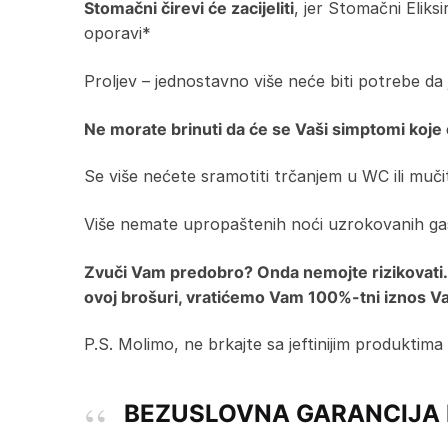
Stomačni čirevi će zacijeliti
, jer Stomačni Eliksi
oporavi*
Proljev – jednostavno više neće biti potrebe da
Ne morate brinuti da će se Vaši simptomi koje 
Se više nećete sramotiti trčanjem u WC ili muči
Više nemate upropaštenih noći uzrokovanih gast
Zvuči Vam predobro? Onda nemojte rizikovati. A
ovoj brošuri, vratićemo Vam 100%-tni iznos Vaš
P.S. Molimo, ne brkajte sa jeftinijim produktima 
BEZUSLOVNA GARANCIJA