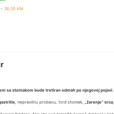
r
-
38,00
KM
ir
em sa stomakom bude tretiran odmah po njegovoj pojavi
.
gastritis
, nepravilnu probavu, tvrd stomak,
„žarenje“ srca