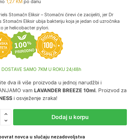
mo
1,27
KM
po danu
iels Stomačn Eliksir – Stomačni čirevi će zacijeliti, jer Dr
s Stomačni Eliksir ubija bakteriju koja je jedan od uzročnika
 to je helicobacter pylori.
A DOSTAVE SAMO 7KM U ROKU 24/48h
te dva ili više proizvoda u jednoj narudžbi i
ANJAMO vam
LAVANDER BREEZE 10ml
. Proizvod za
NESS
i osvježenje zraka!
Dodaj u korpu
ovrat novca u slučaju nezadovoljstva