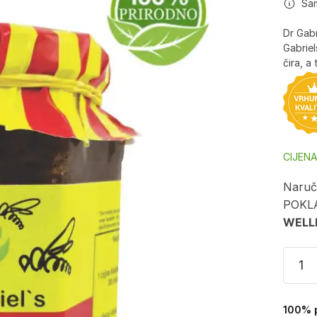
Sa
Dr Gabr
Gabriel
čira, a
CIJEN
Naruči
POKL
WELL
100% p