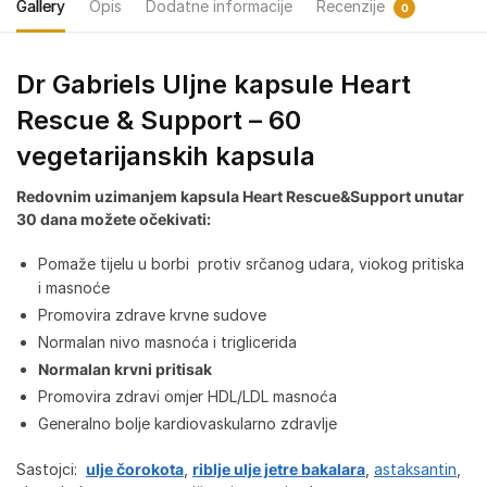
Gallery
Opis
Dodatne informacije
Recenzije
0
Dr Gabriels Uljne kapsule Heart
Rescue & Support – 60
vegetarijanskih kapsula
Redovnim uzimanjem kapsula Heart Rescue&Support unutar
30 dana možete očekivati
:
Pomaže tijelu u borbi protiv srčanog udara, viokog pritiska
i masnoće
Promovira zdrave krvne sudove
Normalan nivo masnoća i triglicerida
Normalan krvni pritisak
Promovira zdravi omjer HDL/LDL masnoća
Generalno bolje kardiovaskularno zdravlje
Sastojci:
ulje čorokota
,
riblje ulje jetre bakalara
,
astaksantin
,