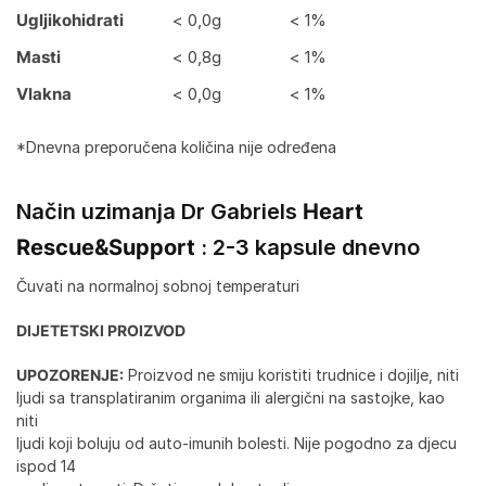
Ugljikohidrati
< 0,0g
< 1%
Masti
< 0,8g
< 1%
Vlakna
< 0,0g
< 1%
*Dnevna preporučena količina nije određena
Način uzimanja Dr Gabriels
Heart
Rescue&Support
: 2-3 kapsule dnevno
Čuvati na normalnoj sobnoj temperaturi
DIJETETSKI PROIZVOD
UPOZORENJE:
Proizvod ne smiju koristiti trudnice i dojilje, niti
ljudi sa transplatiranim organima ili alergični na sastojke, kao
niti
ljudi koji boluju od auto-imunih bolesti. Nije pogodno za djecu
ispod 14