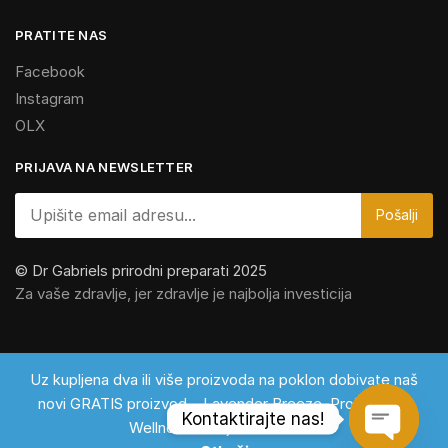
PRATITE NAS
Facebook
Instagram
OLX
PRIJAVA NA NEWSLETTER
© Dr Gabriels prirodni preparati 2025
Za vaše zdravlje, jer zdravlje je najbolja investicija
Uz kupljena dva ili više proizvoda na poklon dobivate naš
novi GRATIS proizvod – Lavender Breeze. Proizvod za
Kontaktirajte nas!
Wellness i osvježivač zraka!
Dodaj u korpu