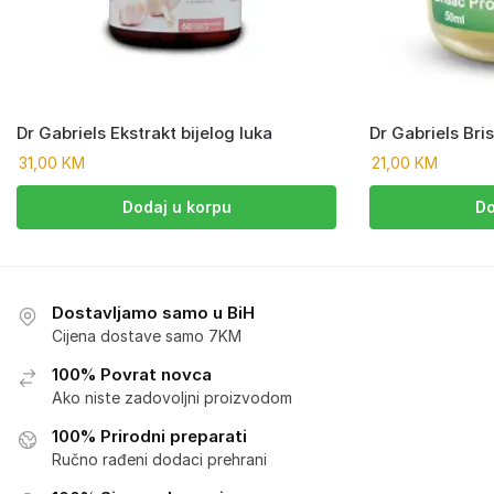
Dr Gabriels Ekstrakt bijelog luka
Dr Gabriels Bri
31,00
KM
21,00
KM
Dodaj u korpu
Do
Dostavljamo samo u BiH
Cijena dostave samo 7KM
100% Povrat novca
Ako niste zadovoljni proizvodom
100% Prirodni preparati
Ručno rađeni dodaci prehrani