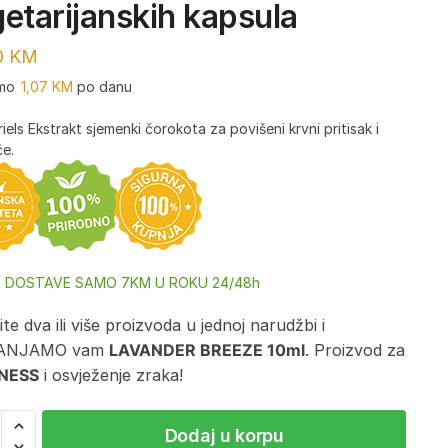
etarijanskih kapsula
0
KM
mo
1,07
KM
po danu
iels Ekstrakt sjemenki čorokota za povišeni krvni pritisak i
e.
A DOSTAVE SAMO 7KM U ROKU 24/48h
te dva ili više proizvoda u jednoj narudžbi i
ANJAMO vam
LAVANDER BREEZE 10ml
. Proizvod za
NESS
i osvježenje zraka!
Dodaj u korpu