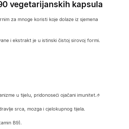
0 vegetarijanskih kapsula
ornim za mnoge koristi koje dolaze iz sjemena
ne i ekstrakt je u istinski čistoj sirovoj formi.
izme u tijelu, pridonoseći ojačani imunitet.🤌
avlje srca, mozga i cjelokupnog tijela.
itamin B9).