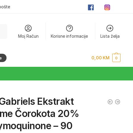
pošte
Moj Račun
Korisne informacije
Lista želja
0,00
KM
e
0
Gabriels Ekstrakt
eme Čorokota 20%
ymoquinone – 90