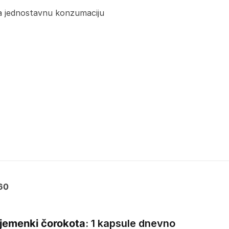
za jednostavnu konzumaciju
 60
sjemenki čorokota
: 1 kapsule dnevno