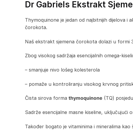
Dr Gabriels Ekstrakt Sjem
Thymoquinone je jedan od najbitnijih dijelova i
čorokota.
Naš ekstrakt sjemena čorokota dolazi u formi 
Zbog visokog sadržaja esencijalnih omega-kisel
– smanjuje nivo lošeg kolesterola
– pomaže u kontroliranju visokog krvnog pritis
Čista sirova forma
thymoquinone
(TQ) posjeduj
Sadrže esencijalne masne kiseline, uključujući 
Također bogato je vitaminima i mineralima kao