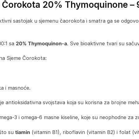
e Čorokota 20% Thymoquinone – 9
 aktivni sastojak u sjemenu čaorokota i smatra ga se odgov
30:1 sa
20% Thymoquinon-a
. Sve bioaktivne tvari su sačuva
ina Sjeme Čorokota:
ka i masnoće.
e antioksidativna svojstava koja su korisna za brojne mehan
omega-3 i omega-6 masne kiseline, koje su neophodne za zdr
 što su
tiamin
(vitamin B1), riboflavin (vitamin B2) i folat (v