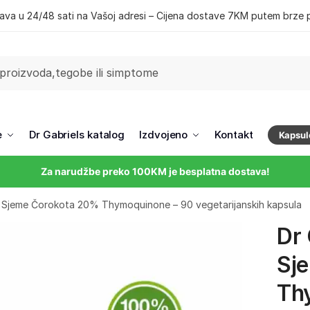
ava u 24/48 sati na Vašoj adresi – Cijena dostave 7KM putem brze 
e
Dr Gabriels katalog
Izdvojeno
Kontakt
Kapsul
Za narudžbe preko 100KM je besplatna dostava!
kt Sjeme Čorokota 20% Thymoquinone – 90 vegetarijanskih kapsula
Dr 
Sj
Th