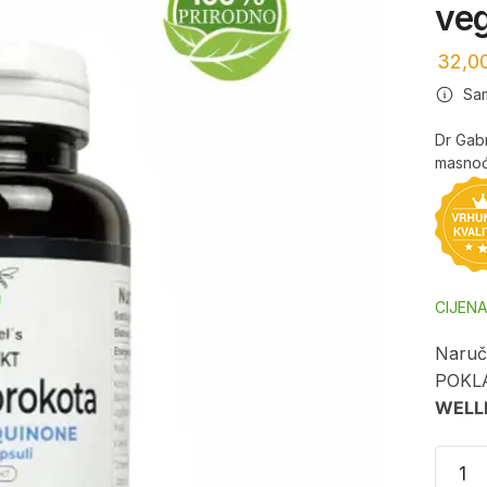
veg
32,0
Sa
Dr Gabr
masnoć
CIJEN
Naruči
POKL
WELL