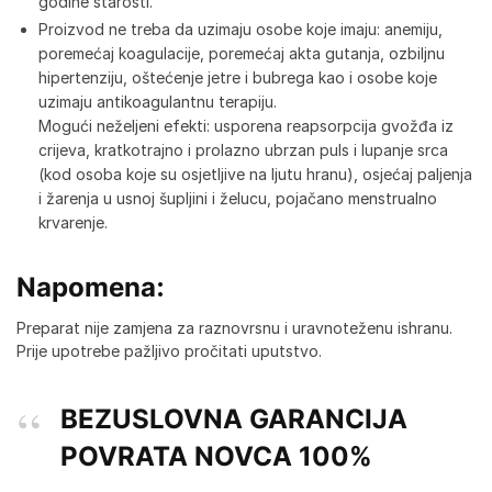
godine starosti.
Proizvod ne treba da uzimaju osobe koje imaju: anemiju,
poremećaj koagulacije, poremećaj akta gutanja, ozbiljnu
hipertenziju, oštećenje jetre i bubrega kao i osobe koje
uzimaju antikoagulantnu terapiju.
Mogući neželjeni efekti: usporena reapsorpcija gvožđa iz
crijeva, kratkotrajno i prolazno ubrzan puls i lupanje srca
(kod osoba koje su osjetljive na ljutu hranu), osjećaj paljenja
i žarenja u usnoj šupljini i želucu, pojačano menstrualno
krvarenje.
Napomena
:
Preparat nije zamjena za raznovrsnu i uravnoteženu ishranu.
Prije upotrebe pažljivo pročitati uputstvo.
BEZUSLOVNA GARANCIJA
POVRATA NOVCA 100%