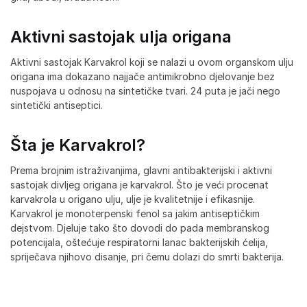
Aktivni sastojak ulja origana
Aktivni sastojak Karvakrol koji se nalazi u ovom organskom ulju
origana ima dokazano najjače antimikrobno djelovanje bez
nuspojava u odnosu na sintetičke tvari. 24 puta je jači nego
sintetički antiseptici.
Šta je Karvakrol?
Prema brojnim istraživanjima, glavni antibakterijski i aktivni
sastojak divljeg origana je karvakrol. Što je veći procenat
karvakrola u origano ulju, ulje je kvalitetnije i efikasnije.
Karvakrol je monoterpenski fenol sa jakim antiseptičkim
dejstvom. Djeluje tako što dovodi do pada membranskog
potencijala, oštećuje respiratorni lanac bakterijskih ćelija,
spriječava njihovo disanje, pri čemu dolazi do smrti bakterija.