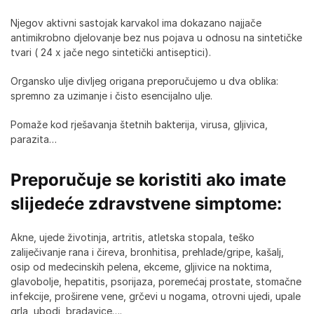
Njegov aktivni sastojak karvakol ima dokazano najjače
antimikrobno djelovanje bez nus pojava u odnosu na sintetičke
tvari ( 24 x jače nego sintetički antiseptici).
Organsko ulje divljeg origana preporučujemo u dva oblika:
spremno za uzimanje i čisto esencijalno ulje.
Pomaže kod rješavanja štetnih bakterija, virusa, gljivica,
parazita…
Preporučuje se koristiti ako imate
slijedeće zdravstvene simptome:
Akne, ujede životinja, artritis, atletska stopala, teško
zaliječivanje rana i čireva, bronhitisa, prehlade/gripe, kašalj,
osip od medecinskih pelena, ekceme, gljivice na noktima,
glavobolje, hepatitis, psorijaza, poremećaj prostate, stomačne
infekcije, proširene vene, grčevi u nogama, otrovni ujedi, upale
grla, ubodi, bradavice….