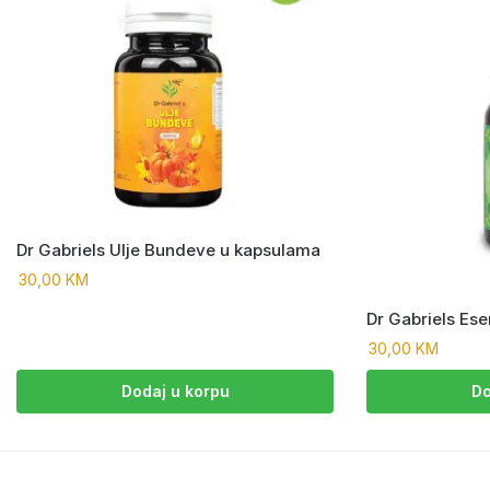
Dr Gabriels Ulje Bundeve u kapsulama
30,00
KM
Dr Gabriels Ese
30,00
KM
Dodaj u korpu
Do