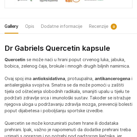
Gallery
Opis
Dodatne informacije
Recenzije
0
Dr Gabriels Quercetin kapsule
Quercetin
se može naći u hrani poput crvenog luka, jabuka,
bobica, zelenog čaja, brokule i mnogih drugih biljnih namirnica.
Ovaj spoj ima
antioksidativna
, protuupalna,
antikancerogena
i
antialergijska svojstva. Smatra se da može pomoći u zaštiti
tijela od oštećenja slobodnih radikala, smanjiti upalu u tijelu te
podržati zdravlje srca i imunološki sustav. Također se istražuje
njegova uloga u podržavanju zdravlja mozga, prevenciji bolesti
poput dijabetesa i poboljšanju sportske izvedbe.
Quercetin se može konzumirati putem hrane ili dodataka
prehrani. Ipak, važno je napomenuti da dodatke prehrani treba
uzimati s oprezom i po potrebi pod nadzorom liječnika, jer