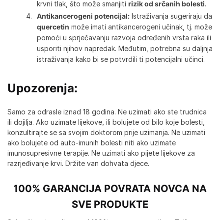
krvni tlak, što može smanjiti
rizik od srčanih bolesti
.
Antikancerogeni potencijal:
Istraživanja sugeriraju da
quercetin
može imati antikancerogeni učinak, tj. može
pomoći u sprječavanju razvoja određenih vrsta raka ili
usporiti njihov napredak. Međutim, potrebna su daljnja
istraživanja kako bi se potvrdili ti potencijalni učinci.
Upozorenja:
Samo za odrasle iznad 18 godina. Ne uzimati ako ste trudnica
ili dojilja. Ako uzimate lijekove, ili bolujete od bilo koje bolesti,
konzultirajte se sa svojim doktorom prije uzimanja. Ne uzimati
ako bolujete od auto-imunih bolesti niti ako uzimate
imunosupresivne terapije. Ne uzimati ako pijete lijekove za
razrjeđivanje krvi. Držite van dohvata djece.
100% GARANCIJA POVRATA NOVCA NA
SVE PRODUKTE