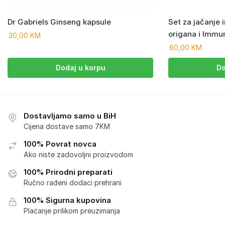
Dr Gabriels Ginseng kapsule
Set za jačanje i
origana i Immu
30,00
KM
60,00
KM
Dodaj u korpu
Do
Dostavljamo samo u BiH
Cijena dostave samo 7KM
100% Povrat novca
Ako niste zadovoljni proizvodom
100% Prirodni preparati
Ručno rađeni dodaci prehrani
100% Sigurna kupovina
Plaćanje prilikom preuzimanja