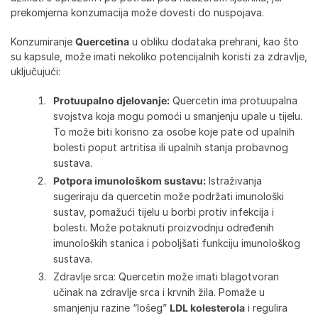
prekomjerna konzumacija može dovesti do nuspojava.
Konzumiranje
Quercetina
u obliku dodataka prehrani, kao što
su kapsule, može imati nekoliko potencijalnih koristi za zdravlje,
uključujući:
Protuupalno djelovanje:
Quercetin ima protuupalna
svojstva koja mogu pomoći u smanjenju upale u tijelu.
To može biti korisno za osobe koje pate od upalnih
bolesti poput artritisa ili upalnih stanja probavnog
sustava.
Potpora imunološkom sustavu:
Istraživanja
sugeriraju da quercetin može podržati imunološki
sustav, pomažući tijelu u borbi protiv infekcija i
bolesti. Može potaknuti proizvodnju određenih
imunoloških stanica i poboljšati funkciju imunološkog
sustava.
Zdravlje srca: Quercetin može imati blagotvoran
učinak na zdravlje srca i krvnih žila. Pomaže u
smanjenju razine “lošeg”
LDL kolesterola
i regulira