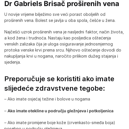
Dr Gabriels Brisač proširenih vena
U novije vrijeme bilježimo sve veći porast oboljelih od
proširenih vena. Bolest se javlja u oba spola, češće u žena.
Najčešći uzrok proširenih vena je nasljedni faktor, način života,
a kod žena i trudnoća. Nastaju kao posljedica oštećenja
venskih zalizaka čija je uloga osiguravanje jednosmjernog
protoka venske krvi prema srcu. Njihovo oštećenje dovodi do
nakupljanja krvi u nogama, naročito prilikom dužeg stajanja i
sjedenja.
Preporučuje se koristiti ako imate
slijedeće zdravstvene tegobe:
– Ako imate osjećaj težine i bolove u nogama
–
Ako imate otekline u području gležnjeva i potkoljenica
– Ako imate promijene boje kože (crvenkasto-smeđa boja)
posebno u području gležnjeva