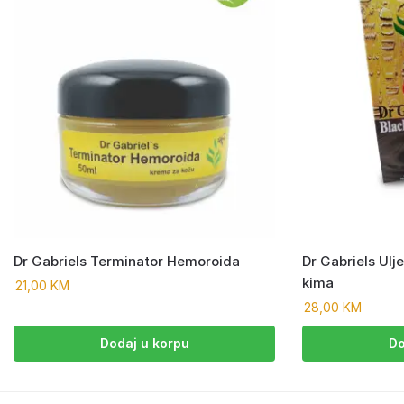
Dr Gabriels Terminator Hemoroida
Dr Gabriels Ulj
kima
21,00
KM
28,00
KM
Dodaj u korpu
Do