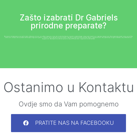
Zašto izabrati Dr Gabriels
prirodne preparate?
Naši proizvodi prevencija su mnogih bolesti, ublažavaju bolove oni su Vaša sigurnost u domu da možete bezbijedno koračati u svijetu alergija i virusa jer ste ojačali svoj organizam vjerujući nam. Sama garancija povrata novca govori Vam
koliko smo ozbiljni u našoj namjeri da Vam prije svega pomognemo i olakšamo. Vaše zdravlje je na prvom mjestu, zdravlje je čovjeku najbolja investicija. Briga o zdravlju ne samo da je prevencija mnogim bolestima ona je fleksibilnost i
dugvječnost. Garantujemo za svaki naš proizvod da je 100% prirodan i organski te visoke kvalitete.
Ostanimo u Kontaktu
Ovdje smo da Vam pomognemo
PRATITE NAS NA FACEBOOKU