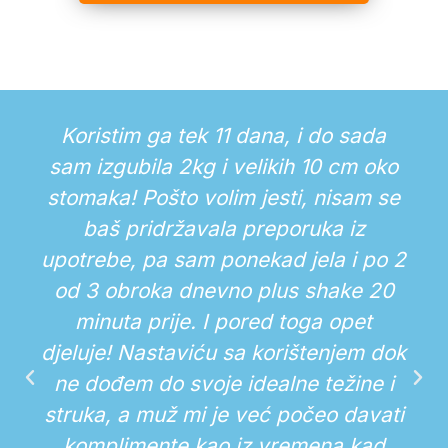
Koristim ga tek 11 dana, i do sada
sam izgubila 2kg i velikih 10 cm oko
stomaka! Pošto volim jesti, nisam se
baš pridržavala preporuka iz
upotrebe, pa sam ponekad jela i po 2
od 3 obroka dnevno plus shake 20
minuta prije. I pored toga opet
djeluje! Nastaviću sa korištenjem dok
ne dođem do svoje idealne težine i
struka, a muž mi je već počeo davati
komplimente kao iz vremena kad