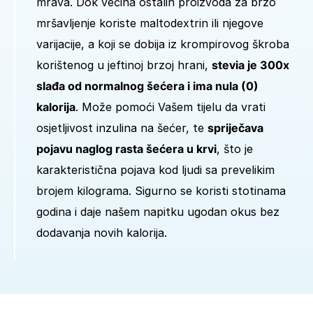
mrava. Dok većina ostalih proizvoda za brzo
mršavljenje koriste maltodextrin ili njegove
varijacije, a koji se dobija iz krompirovog škroba
korištenog u jeftinoj brzoj hrani,
stevia je 300x
slađa od normalnog šećera i ima nula (0)
kalorija
. Može pomoći Vašem tijelu da vrati
osjetljivost inzulina na šećer, te
spriječava
pojavu naglog rasta šećera u krvi
, što je
karakteristična pojava kod ljudi sa prevelikim
brojem kilograma. Sigurno se koristi stotinama
godina i daje našem napitku ugodan okus bez
dodavanja novih kalorija.