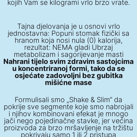
kojih Vam se kilogrami vrlo brzo vrate.
Tajna djelovanja je u osnovi vrlo
jednostavna: Popuni stomak fizički sa
hranom koja nosi nula (0) kalorija,
rezultat: NEMA gladi Ubrzaj
metabolizam i sagorijevanje masti
Nahrani tijelo svim zdravim sastojcima
u koncentriranoj formi, tako da se
osjećate zadovoljni bez gubitka
mišićne mase
Formulisali smo „Shake & Slim“ da
pokrije sve segmente koje smo nabrojali
i njihov kombinovani efekat je mnogo
jači nego pojedinačne stavke, jer većina
proizvoda za brzo mršavljenje na tržištu
pokrivaju samo 1 ili 2 pristupa