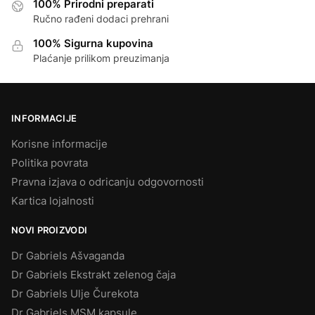
100% Prirodni preparati
Ručno rađeni dodaci prehrani
100% Sigurna kupovina
Plaćanje prilikom preuzimanja
INFORMACIJE
Korisne informacije
Politika povrata
Pravna izjava o odricanju odgovornosti
Kartica lojalnosti
NOVI PROIZVODI
Dr Gabriels Ašvaganda
Dr Gabriels Ekstrakt zelenog čaja
Dr Gabriels Ulje Čurekota
Dr Gabriels MSM kapsule