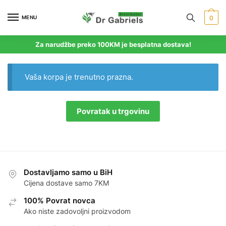
Skip
Skip
to
to
MENU
0
navigation
content
Za narudžbe preko 100KM je besplatna dostava!
Vaša korpa je trenutno prazna.
Povratak u trgovinu
Dostavljamo samo u BiH
Cijena dostave samo 7KM
100% Povrat novca
Ako niste zadovoljni proizvodom