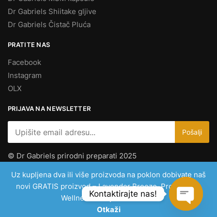
Dr Gabriels Shiitake gljive
Dr Gabriels Čistač Pluća
PRATITE NAS
Facebook
Instagram
OLX
PRIJAVA NA NEWSLETTER
© Dr Gabriels prirodni preparati 2025
Za vaše zdravlje, jer zdravlje je najbolja investicija
Uz kupljena dva ili više proizvoda na poklon dobivate naš
novi GRATIS proizvod – Lavender Breeze. Proizvod za
Kontaktirajte nas!
Wellness i osvježivač zraka!
Otkaži
Open ch